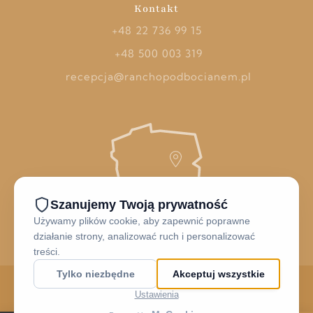
Kontakt
+48 22 736 99 15
+48 500 003 319
recepcja@ranchopodbocianem.pl
© 2026 Rancho Pod Bocianem - wszystkie prawa zastrzeżone.
design by
booking by